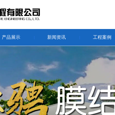
产品展示
新闻资讯
工程案例