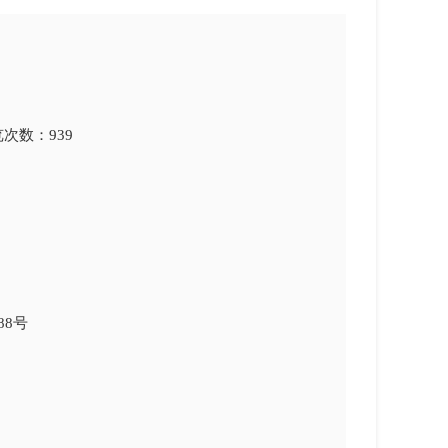
浏览次数：939
88号