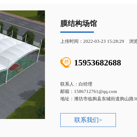
膜结构场馆
上传时间：2022-03-23 15:28:29 
15953682688
联系人：白经理
邮箱：1586712761@qq.com
地址：潍坊市临朐县东城街道朐山路3
联系我们>